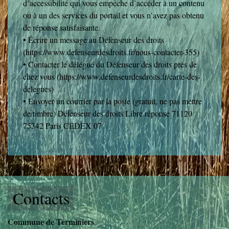
d’accessibilité qui vous empêche d’accéder à un contenu
ou à un des services du portail et vous n’avez pas obtenu
de réponse satisfaisante.
• Écrire un message au Défenseur des droits
(https://www.defenseurdesdroits.fr/nous-contacter-355)
• Contacter le délégué du Défenseur des droits près de
chez vous (https://www.defenseurdesdroits.fr/carte-des-
delegues)
• Envoyer un courrier par la poste (gratuit, ne pas mettre
de timbre) Défenseur des droits Libre réponse 71120
75342 Paris CEDEX 07
Contacts
Commune de Terminiers