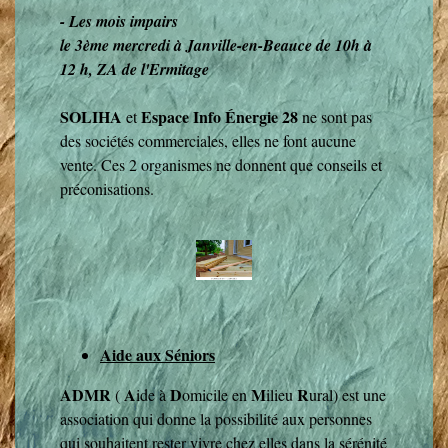
- Les mois impairs
le 3ème mercredi à Janville-en-Beauce de 10h à
12 h, ZA de l'Ermitage
SOLIHA
Espace Info Énergie 28
et
ne sont pas
des sociétés commerciales, elles ne font aucune
vente. Ces 2 organismes ne donnent que conseils et
préconisations.
Aide aux Séniors
ADMR
A
D
M
R
(
ide à
omicile en
ilieu
ural) est une
association qui donne la possibilité aux personnes
qui souhaitent rester vivre chez elles dans la sérénité