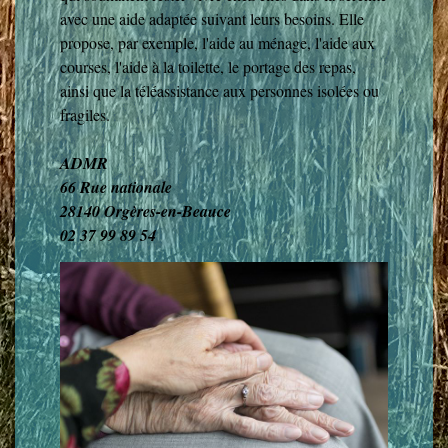
avec une aide adaptée suivant leurs besoins. Elle
propose, par exemple, l'aide au ménage, l'aide aux
courses, l'aide à la toilette, le portage des repas,
ainsi que la téléassistance aux personnes isolées ou
fragiles.
ADMR
66 Rue nationale
28140 Orgères-en-Beauce
02 37 99 89 54