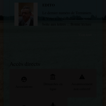
EDITO
Le dernier numéro de Terminiers
& Vous a été distribué dans votre
boîte aux lettres ... Bonne lecture
Voir tout
Accès directs
account_balance
report_problem
supervised_user_circle
Démarches en
Assainissement
Associations
ligne
non collectif
wb_incandescent