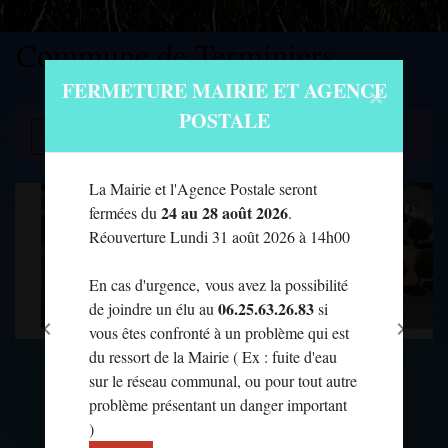
Commune de Terminiers
Modal d'informations
×
FERMETURE MAIRIE ET AGENCE
POSTALE
menu
La Mairie et l'Agence Postale seront
24 au 28 août 2026
fermées du
.
Réouverture Lundi 31 août 2026 à 14h00
En cas d'urgence, vous avez la possibilité
06.25.63.26.83
de joindre un élu au
si
chevron_left
chevron_right
vous êtes confronté à un problème qui est
Previous
Next
A la découverte
du ressort de la Mairie ( Ex : fuite d'eau
sur le réseau communal, ou pour tout autre
de Terminiers
problème présentant un danger important
)