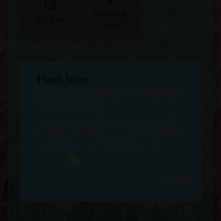
sentiment_satisfied_alt
Location de
ECOLES
Salles
Flash Infos
NOUVEAUX HORAIRES A COMPTER
NOUVEAU SERVICE
U 30 MARS 2026
COMMUNE
ouveaux horaires Mairie net Agence postale
Dès le 24 octobre : Distr
 compter du 30 mars 2026 : Lundi, mercredi
Boulangerie CHAMBON 
t jeudi 14h à 17h et vendredi 9h à 12h
Beauce : paiement carte b
d'approvisionnement merc
Voir tout