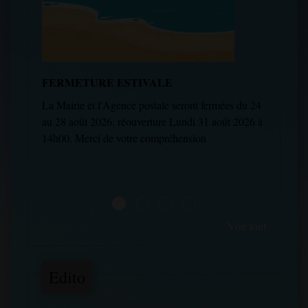
FERMETURE ESTIVALE
NOU
30 M
La Mairie et l'Agence postale seront fermées du 24
POS
au 28 août 2026. réouverture Lundi 31 août 2026 à
Nouvea
14h00. Merci de votre compréhension
Lundi,
de 9h 
Voir tout
Edito