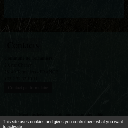
Contacts
Commune de Terminiers
20, rue Chanzy
28140 Terminiers - FRANCE
+33 2 37 32 10 11
Contact par formulaire
Mentions légales
-
Politique de confidentialité
-
Accessibilité
-
Plan du site
-
Gestion des cookies
This site uses cookies and gives you control over what you want
to activate