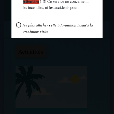
Attention
!!!!! Ce service ne concerne ni
Voir plus
les incendies, ni les accidents pour
lesquels vous devez impérativement
contacter le :18 ( Pompiers ) ou le 17 (
remove_circle_outline
Ne plus afficher cette information jusqu'à la
Gendarmerie )
prochaine visite
Actualités