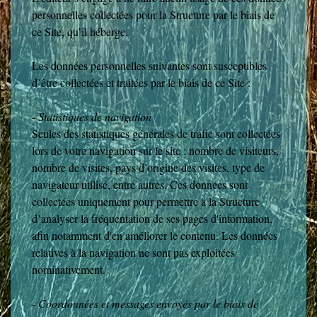
personnelles collectées pour la Structure par le biais de
ce Site, qu’il héberge.
Les données personnelles suivantes sont susceptibles
d’être collectées et traitées par le biais de ce Site :
-
Statistiques de navigation
Seules des statistiques générales de trafic sont collectées
lors de votre navigation sur le site : nombre de visiteurs,
nombre de visites, pays d’origine des visites, type de
navigateur utilisé, entre autres. Ces données sont
collectées uniquement pour permettre à la Structure
d’analyser la fréquentation de ses pages d'information,
afin notamment d'en améliorer le contenu. Les données
relatives à la navigation ne sont pas exploitées
nominativement.
- Coordonnées et messages envoyés par le biais de