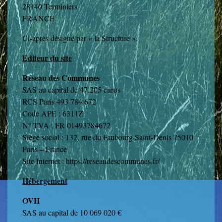
28140 Terminiers
FRANCE
Ci-après désigné par « la Structure ».
Editeur du site
Réseau des Communes
SAS au capital de 47.205 euros
RCS Paris 493 784 672
Code APE : 6311Z
N° TVA : FR 01493784672
Siège social : 132, rue du Faubourg Saint-Denis 75010
Paris – France
Site Internet :
https://reseaudescommunes.fr/
Hébergement
OVH
SAS au capital de 10 069 020 €