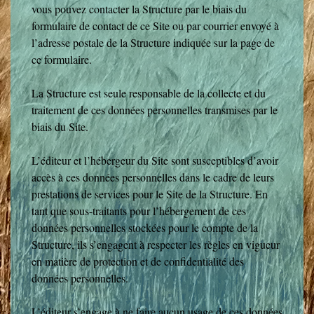
vous pouvez contacter la Structure par le biais du
formulaire de contact de ce Site ou par courrier envoyé à
l’adresse postale de la Structure indiquée sur la page de
ce formulaire.
La Structure est seule responsable de la collecte et du
traitement de ces données personnelles transmises par le
biais du Site.
L’éditeur et l’hébergeur du Site sont susceptibles d’avoir
accès à ces données personnelles dans le cadre de leurs
prestations de services pour le Site de la Structure. En
tant que sous-traitants pour l’hébergement de ces
données personnelles stockées pour le compte de la
Structure, ils s’engagent à respecter les règles en vigueur
en matière de protection et de confidentialité des
données personnelles.
L’éditeur s’engage à ne faire aucun usage de ces données