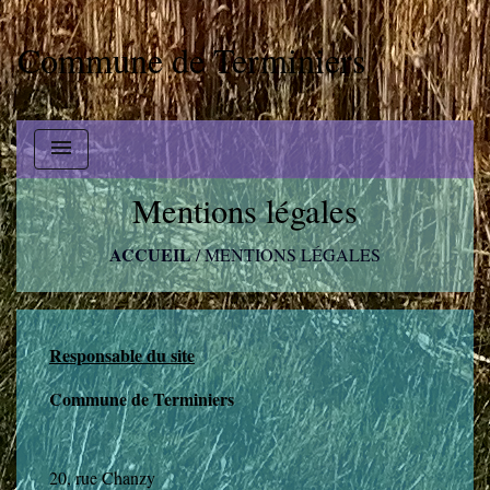
Commune de Terminiers
menu
Mentions légales
ACCUEIL
/
MENTIONS LÉGALES
Responsable du site
Commune de Terminiers
20, rue Chanzy