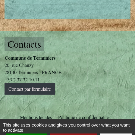
Contacts
Commune de Terminiers
20, rue Chanzy
28140 Terminiers - FRANCE
+33 2 37 32 10 11
Contact par formulaire
Mentions légales
-
Politique de confidentialité
-
Accessibilité
-
Plan du site
-
Gestion des cookies
This site uses cookies and gives you control over what you want
to activate