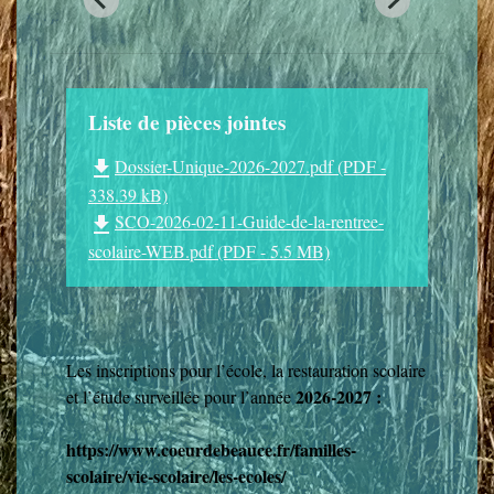
Liste de pièces jointes
Dossier-Unique-2026-2027.pdf (PDF -
file_download
338.39 kB)
SCO-2026-02-11-Guide-de-la-rentree-
file_download
scolaire-WEB.pdf (PDF - 5.5 MB)
Les inscriptions pour l’école, la restauration scolaire
2026-2027 :
et l’étude surveillée pour l’année
https://www.coeurdebeauce.fr/familles-
scolaire/vie-scolaire/les-ecoles/