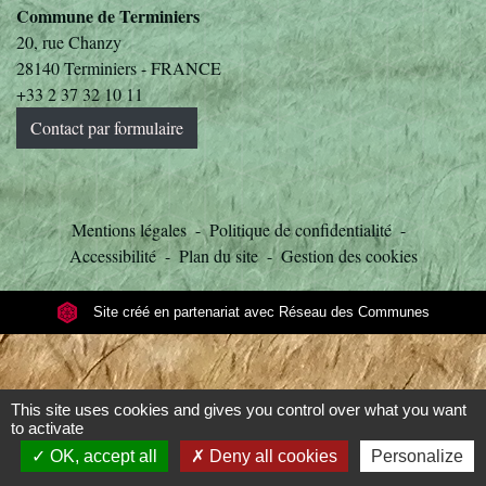
Commune de Terminiers
20, rue Chanzy
28140 Terminiers - FRANCE
+33 2 37 32 10 11
Contact par formulaire
Mentions légales
-
Politique de confidentialité
-
Accessibilité
-
Plan du site
-
Gestion des cookies
Site créé en partenariat avec Réseau des Communes
This site uses cookies and gives you control over what you want
to activate
OK, accept all
Deny all cookies
Personalize