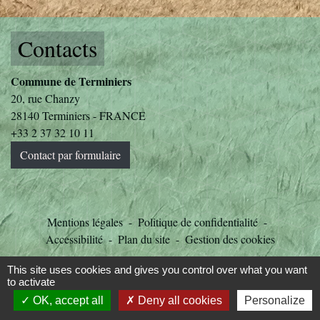
Contacts
Commune de Terminiers
20, rue Chanzy
28140 Terminiers - FRANCE
+33 2 37 32 10 11
Contact par formulaire
Mentions légales
-
Politique de confidentialité
-
Accessibilité
-
Plan du site
-
Gestion des cookies
This site uses cookies and gives you control over what you want
Site créé en partenariat avec Réseau des Communes
to activate
OK, accept all
Deny all cookies
Personalize