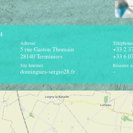
l
Adresse
Téléphone
5 rue Gaston Thomain
+33 2 3
28140 Terminiers
+33 6 0
Site Internet
Réseaux s
domingues-sergio28.fr
-