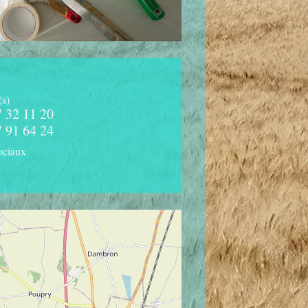
(s)
7 32 11 20
7 91 64 24
ociaux