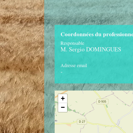
Coordonnées du professionne
Responsable
M. Sergio DOMINGUES
Adresse email
-
+
−