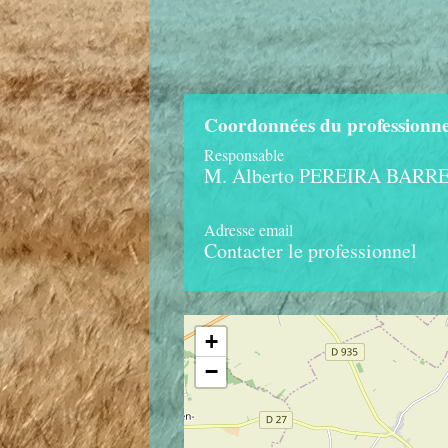
Coordonnées du professionne
Responsable
M. Alberto PEREIRA BARR
Adresse email
Contacter le professionnel
+
−