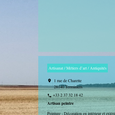
Artisanat / Métiers d’art / Antiquités
1 rue de Charette
location_on
28140 Terminiers
+33 2 37 32 18 42
phone
Artisan peintre
Peinture - Décoration en intérieur et extér