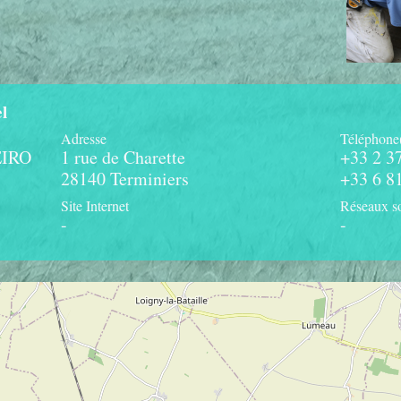
l
Adresse
Téléphone
EIRO
1 rue de Charette
+33 2 3
28140 Terminiers
+33 6 8
Site Internet
Réseaux s
-
-