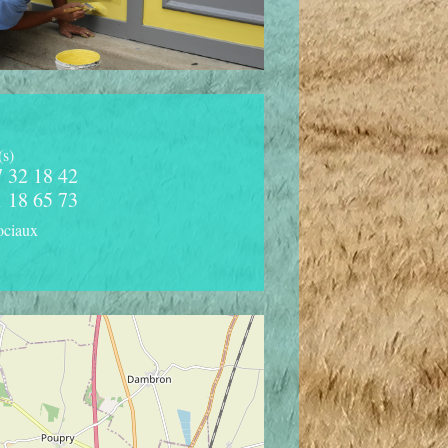
(s)
7 32 18 42
1 18 65 73
ociaux