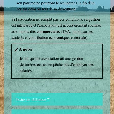
son patrimoine pourront le récupérer à la fin d'un
certain délai ou lors de sa dissolution.
Si l'association ne remplit pas ces conditions, sa gestion
est intéressée et l'association est nécessairement soumise
commerciaux
aux impôts dits
(
TVA
,
impôt sur les
sociétés
et
contribution économique territoriale
).
À noter
edit
le fait qu'une association ait une gestion
désintéressée ne l'empêche pas d'employer des
salariés.
Textes de référence