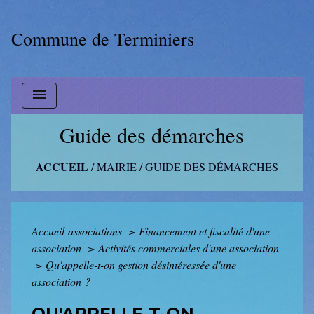
Commune de Terminiers
menu
Guide des démarches
ACCUEIL
/
MAIRIE
/
GUIDE DES DÉMARCHES
Accueil associations
>
Financement et fiscalité d'une
association
>
Activités commerciales d'une association
>
Qu'appelle-t-on gestion désintéressée d'une
association ?
QU'APPELLE-T-ON