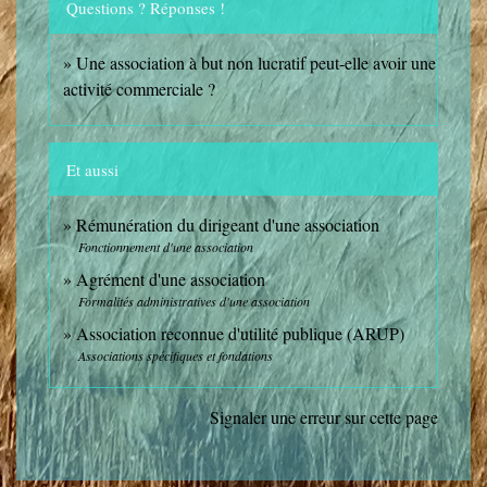
Questions ? Réponses !
Une association à but non lucratif peut-elle avoir une
activité commerciale ?
Et aussi
Rémunération du dirigeant d'une association
Fonctionnement d'une association
Agrément d'une association
Formalités administratives d'une association
Association reconnue d'utilité publique (ARUP)
Associations spécifiques et fondations
Signaler une erreur sur cette page