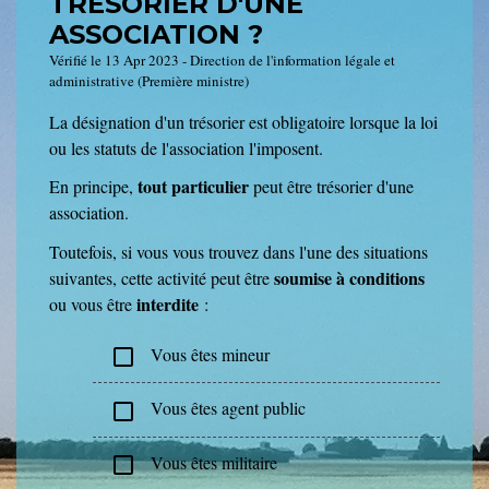
TRÉSORIER D'UNE
ASSOCIATION ?
Vérifié le 13 Apr 2023 - Direction de l'information légale et
administrative (Première ministre)
La désignation d'un trésorier est obligatoire lorsque la loi
ou les statuts de l'association l'imposent.
tout particulier
En principe,
peut être trésorier d'une
association.
Toutefois, si vous vous trouvez dans l'une des situations
soumise à conditions
suivantes, cette activité peut être
interdite
ou vous être
:
Vous êtes mineur
check_box_outline_blank
Vous êtes agent public
check_box_outline_blank
Vous êtes militaire
check_box_outline_blank