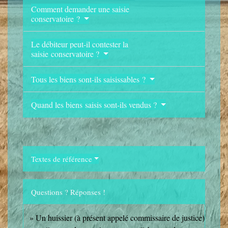
Comment demander une saisie
conservatoire ?
Le débiteur peut-il contester la
saisie conservatoire ?
Tous les biens sont-ils saisissables ?
Quand les biens saisis sont-ils vendus ?
Textes de référence
Questions ? Réponses !
Un huissier (à présent appelé commissaire de justice)