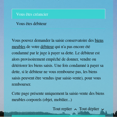
Vous êtes créancier
Vous êtes débiteur
Vous pouvez demander la saisie conservatoire des
biens
meubles
de votre
débiteur
qui n'a pas encore été
condamné par le juge à payer sa dette. Le débiteur est
alors provisoirement empêché de donner, vendre ou
détériorer les biens saisis. Une fois condamné à payer sa
dette, si le débiteur ne vous rembourse pas, les biens
saisis peuvent être vendus (par saisie-vente), pour vous
rembourser.
Cette page présente uniquement la saisie-vente des biens
meubles corporels (objet, mobilier...)
Tout replier
Tout déplier
keyboard_arrow_up
keyboard_arrow_down