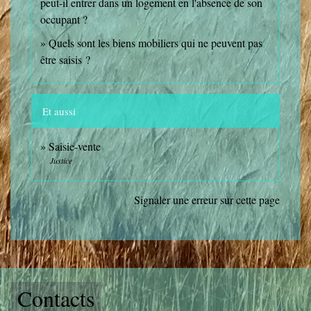
peut-il entrer dans un logement en l'absence de son
occupant ?
Quels sont les biens mobiliers qui ne peuvent pas
être saisis ?
Et aussi
Saisie-vente
Justice
Signaler une erreur sur cette page
Contacts