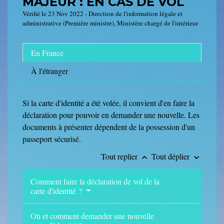
MAJEUR : EN CAS DE VOL
Vérifié le 23 Nov 2022 - Direction de l'information légale et
administrative (Première ministre), Ministère chargé de l'intérieur
En France
À l'étranger
Si la carte d'identité a été volée, il convient d'en faire la
déclaration pour pouvoir en demander une nouvelle. Les
documents à présenter dépendent de la possession d'un
passeport sécurisé.
Tout replier
Tout déplier
keyboard_arrow_up
keyboard_arrow_down
Comment faire la déclaration de vol de la
carte d'identité ?
Où et comment demander une nouvelle