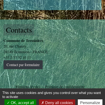
Contacts
Commune de Terminiers
20, rue Chanzy
28140 Terminiers - FRANCE
+33 2 37 32 10 11
Contact par formulaire
Mentions légales
-
Politique de confidentialité
-
Accessibilité
-
Plan du site
-
Gestion des cookies
This site uses cookies and gives you control over what you want
to activate
OK, accept all
Deny all cookies
Personalize
Site créé en partenariat avec Réseau des Communes