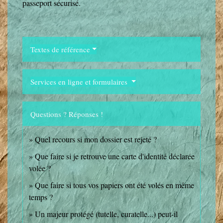
passeport sécurisé.
Textes de référence
Services en ligne et formulaires
Questions ? Réponses !
Quel recours si mon dossier est rejeté ?
Que faire si je retrouve une carte d'identité déclarée
volée ?
Que faire si tous vos papiers ont été volés en même
temps ?
Un majeur protégé (tutelle, curatelle...) peut-il