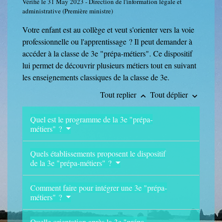
Vérifié le 31 May 2023 - Direction de l'information légale et
administrative (Première ministre)
Votre enfant est au collège et veut s'orienter vers la voie
professionnelle ou l'apprentissage ? Il peut demander à
accéder à la classe de 3
e
"prépa-métiers". Ce dispositif
lui permet de découvrir plusieurs métiers tout en suivant
les enseignements classiques de la classe de 3
e
.
Tout replier
Tout déplier
keyboard_arrow_up
keyboard_arrow_down
Quel est le programme de la 3e "prépa-
métiers" ?
Quels établissements proposent le dispositif
de la 3e "prépa-métiers" ?
Comment faire pour intégrer une 3e "prépa-
métiers" ?
Quelle orientation après la 3e "prépa-