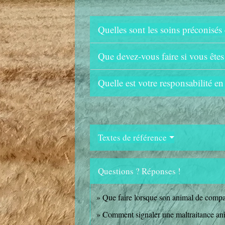
Quelles sont les soins préconisé
Que devez-vous faire si vous êtes
Quelle est votre responsabilité e
Textes de référence
Questions ? Réponses !
Que faire lorsque son animal de compa
Comment signaler une maltraitance anim