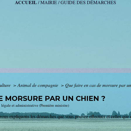
ACCUEIL
/
MAIRIE
/
GUIDE DES DÉMARCHES
Culture
>
Animal de compagnie
>
Que faire en cas de morsure par un
DE MORSURE PAR UN CHIEN ?
 légale et administrative (Première ministre)
us expliquons les démarches que vous pouvez effectuer et celles que doi