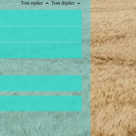
Tout replier
Tout déplier
keyboard_arrow_up
keyboard_arrow_down