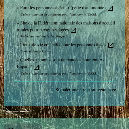
Pour les personnes âgées.fr (perte d'autonomie)
open_in_new
Caisse nationale de solidarité pour l'autonomie (CNSA)
Site de la Fédération nationale des maisons d'accueil
rurales pour personnes âgées
open_in_new
Fédération nationale des Marpa
Lieux de vie collectifs pour les personnes âgées
open_in_new
Santé publique France
Quelles garanties sont demandées pour entrer en
Ehpad ?
open_in_new
Caisse nationale de solidarité pour l'autonomie (CNSA)
Signaler une erreur sur cette page