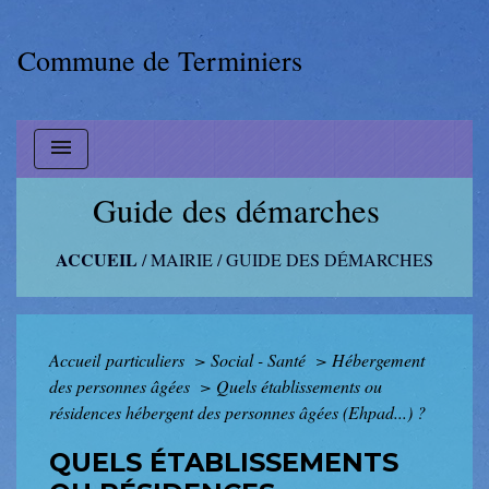
Commune de Terminiers
menu
Guide des démarches
ACCUEIL
/
MAIRIE
/
GUIDE DES DÉMARCHES
Accueil particuliers
>
Social - Santé
>
Hébergement
des personnes âgées
>
Quels établissements ou
résidences hébergent des personnes âgées (Ehpad...) ?
QUELS ÉTABLISSEMENTS