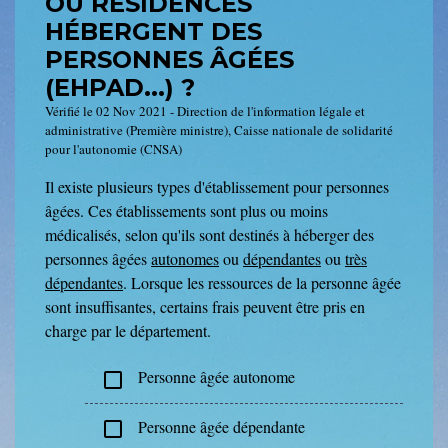
OU RÉSIDENCES
HÉBERGENT DES
PERSONNES ÂGÉES
(EHPAD...) ?
Vérifié le 02 Nov 2021 - Direction de l'information légale et
administrative (Première ministre), Caisse nationale de solidarité
pour l'autonomie (CNSA)
Il existe plusieurs types d'établissement pour personnes
âgées. Ces établissements sont plus ou moins
médicalisés, selon qu'ils sont destinés à héberger des
personnes âgées
autonomes
ou
dépendantes
ou
très
dépendantes
. Lorsque les ressources de la personne âgée
sont insuffisantes, certains frais peuvent être pris en
charge par le département.
Personne âgée autonome
check_box_outline_blank
Personne âgée dépendante
check_box_outline_blank