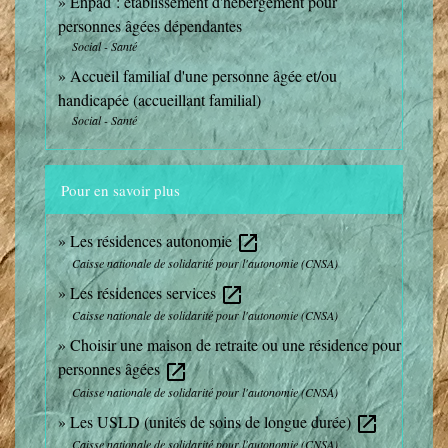
Ehpad : établissement d'hébergement pour
personnes âgées dépendantes
Social - Santé
Accueil familial d'une personne âgée et/ou
handicapée (accueillant familial)
Social - Santé
Pour en savoir plus
Les résidences autonomie
open_in_new
Caisse nationale de solidarité pour l'autonomie (CNSA)
Les résidences services
open_in_new
Caisse nationale de solidarité pour l'autonomie (CNSA)
Choisir une maison de retraite ou une résidence pour
personnes âgées
open_in_new
Caisse nationale de solidarité pour l'autonomie (CNSA)
Les USLD (unités de soins de longue durée)
open_in_new
Caisse nationale de solidarité pour l'autonomie (CNSA)