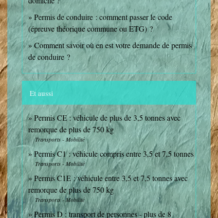
domicile ?
Permis de conduire : comment passer le code
(épreuve théorique commune ou ETG) ?
Comment savoir où en est votre demande de permis
de conduire ?
Et aussi
Permis CE : véhicule de plus de 3,5 tonnes avec
remorque de plus de 750 kg
Transports - Mobilité
Permis C1 : véhicule compris entre 3,5 et 7,5 tonnes
Transports - Mobilité
Permis C1E : véhicule entre 3,5 et 7,5 tonnes avec
remorque de plus de 750 kg
Transports - Mobilité
Permis D : transport de personnes - plus de 8