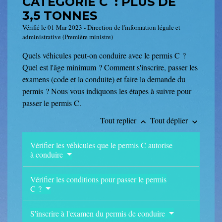
CATÉGORIE C : PLUS DE
3,5 TONNES
Vérifié le 01 Mar 2023 - Direction de l'information légale et
administrative (Première ministre)
Quels véhicules peut-on conduire avec le permis C ?
Quel est l'âge minimum ? Comment s'inscrire, passer les
examens (code et la conduite) et faire la demande du
permis ? Nous vous indiquons les étapes à suivre pour
passer le permis C.
Tout replier
Tout déplier
keyboard_arrow_up
keyboard_arrow_down
Vérifier les véhicules que le permis C autorise
à conduire
Vérifier les conditions pour passer le permis
C ?
S'inscrire à l'examen du permis de conduire