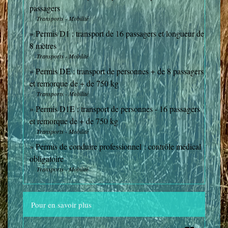
passagers
Transports - Mobilité
Permis D1 : transport de 16 passagers et longueur de
8 mètres
Transports - Mobilité
Permis DE : transport de personnes + de 8 passagers
et remorque de + de 750 kg
Transports - Mobilité
Permis D1E : transport de personnes - 16 passagers
et remorque de + de 750 kg
Transports - Mobilité
Permis de conduire professionnel : contrôle médical
obligatoire
Transports - Mobilité
Pour en savoir plus