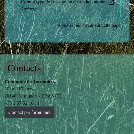
Contrat type de l'enseignement de la conduite
open_in_new
Legifrance
Signaler une erreur sur cette page
Contacts
Commune de Terminiers
20, rue Chanzy
28140 Terminiers - FRANCE
+33 2 37 32 10 11
Contact par formulaire