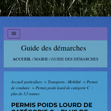
Commune de Terminiers
menu
Guide des démarches
ACCUEIL
/
MAIRIE
/
GUIDE DES DÉMARCHES
Accueil particuliers
>
Transports - Mobilité
>
Permis
de conduire
>
Permis poids lourd de catégorie C :
plus de 3,5 tonnes
PERMIS POIDS LOURD DE