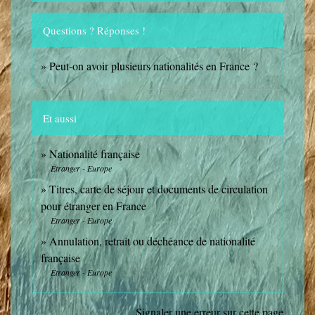
Questions ? Réponses !
Peut-on avoir plusieurs nationalités en France ?
Et aussi
Nationalité française
Étranger - Europe
Titres, carte de séjour et documents de circulation
pour étranger en France
Étranger - Europe
Annulation, retrait ou déchéance de nationalité
française
Étranger - Europe
Signaler une erreur sur cette page