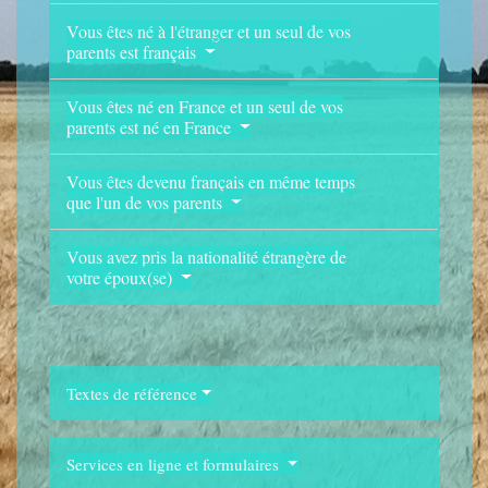
Vous êtes né à l'étranger et un seul de vos
parents est français
Vous êtes né en France et un seul de vos
parents est né en France
Vous êtes devenu français en même temps
que l'un de vos parents
Vous avez pris la nationalité étrangère de
votre époux(se)
Textes de référence
Services en ligne et formulaires