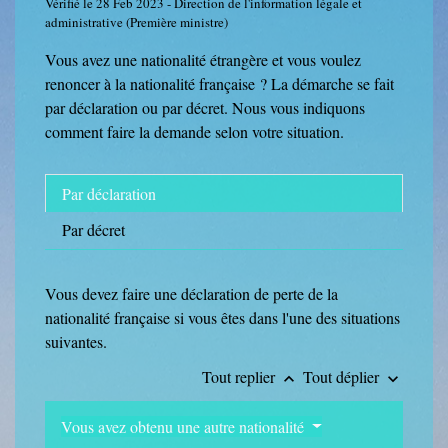
Vérifié le 28 Feb 2023 - Direction de l'information légale et
administrative (Première ministre)
Vous avez une nationalité étrangère et vous voulez
renoncer à la nationalité française ? La démarche se fait
par déclaration ou par décret. Nous vous indiquons
comment faire la demande selon votre situation.
Par déclaration
Par décret
Vous devez faire une déclaration de perte de la
nationalité française si vous êtes dans l'une des situations
suivantes.
Tout replier
Tout déplier
keyboard_arrow_up
keyboard_arrow_down
Vous avez obtenu une autre nationalité