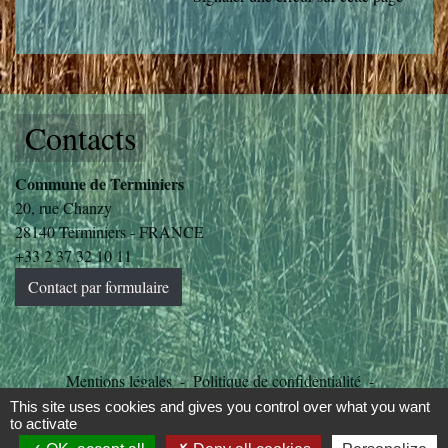
Contacts
Commune de Terminiers
20, rue Chanzy
28140 Terminiers - FRANCE
+33 2 37 32 10 11
Contact par formulaire
Mentions légales
-
Politique de confidentialité
-
Accessibilité
-
Plan du site
-
Gestion des cookies
This site uses cookies and gives you control over what you want
to activate