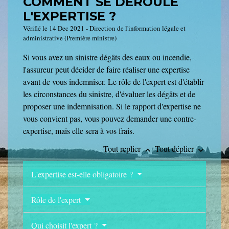
COMMENT SE DÉROULE
L'EXPERTISE ?
Vérifié le 14 Dec 2021 - Direction de l'information légale et
administrative (Première ministre)
Si vous avez un sinistre dégâts des eaux ou incendie,
l'assureur peut décider de faire réaliser une expertise
avant de vous indemniser. Le rôle de l'expert est d'établir
les circonstances du sinistre, d'évaluer les dégâts et de
proposer une indemnisation. Si le rapport d'expertise ne
vous convient pas, vous pouvez demander une contre-
expertise, mais elle sera à vos frais.
Tout replier
Tout déplier
keyboard_arrow_up
keyboard_arrow_down
L'expertise est-elle obligatoire ?
Rôle de l'expert
Qui choisit l'expert ?