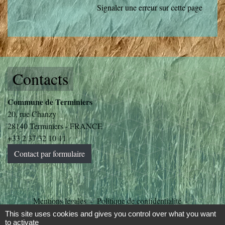
Signaler une erreur sur cette page
Contacts
Commune de Terminiers
20, rue Chanzy
28140 Terminiers - FRANCE
+33 2 37 32 10 11
Contact par formulaire
Mentions légales
-
Politique de confidentialité
-
Accessibilité
-
Plan du site
-
Gestion des cookies
This site uses cookies and gives you control over what you want
to activate