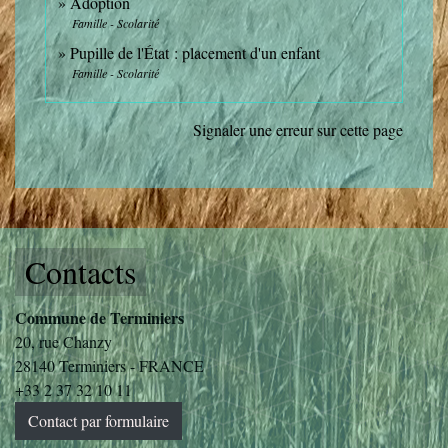
Adoption
Famille - Scolarité
Pupille de l'État : placement d'un enfant
Famille - Scolarité
Signaler une erreur sur cette page
Contacts
Commune de Terminiers
20, rue Chanzy
28140 Terminiers - FRANCE
+33 2 37 32 10 11
Contact par formulaire