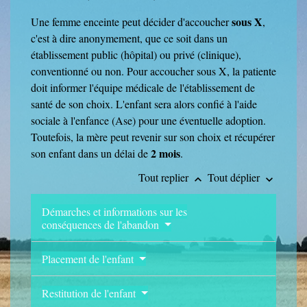
sous X
Une femme enceinte peut décider d'accoucher
,
c'est à dire anonymement, que ce soit dans un
établissement public (hôpital) ou privé (clinique),
conventionné ou non. Pour accoucher sous X, la patiente
doit informer l'équipe médicale de l'établissement de
santé de son choix. L'enfant sera alors confié à l'aide
sociale à l'enfance (Ase) pour une éventuelle adoption.
Toutefois, la mère peut revenir sur son choix et récupérer
2 mois
son enfant dans un délai de
.
Tout replier
Tout déplier
keyboard_arrow_up
keyboard_arrow_down
Démarches et informations sur les
conséquences de l'abandon
Placement de l'enfant
Restitution de l'enfant