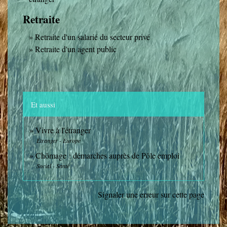
Retraite
Retraite d'un salarié du secteur privé
Retraite d'un agent public
Et aussi
Vivre à l'étranger
Étranger - Europe
Chômage : démarches auprès de Pôle emploi
Social - Santé
Signaler une erreur sur cette page