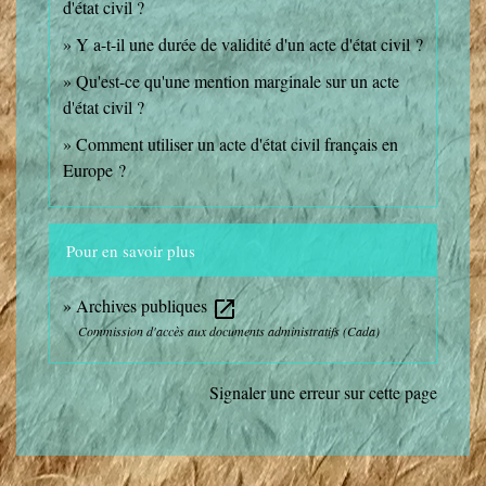
d'état civil ?
Y a-t-il une durée de validité d'un acte d'état civil ?
Qu'est-ce qu'une mention marginale sur un acte
d'état civil ?
Comment utiliser un acte d'état civil français en
Europe ?
Pour en savoir plus
Archives publiques
open_in_new
Commission d'accès aux documents administratifs (Cada)
Signaler une erreur sur cette page