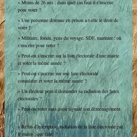
Moins de 26 ans : dans quel cas faut-il s'inscrire
pour voter ?
Une personne détenue en prison a-t-elle le droit de
voter ?
Militaire, forain, gens du voyage, SDF, marinier : où
s'inscrire pour voter ?
Peut-on s'inscrire sur la liste électorale d'une mairie
et voter la même année ?
Peut-on s'inscrire sur une liste électorale
consulaire et voter la même année ?
Un électeur peut-il demander sa radiation des listes
électorales ?
Peut-on voter sans avoir signalé son déménagement
?
Refus d'inscription, radiation de la liste électorale par
le maire : que faire ?