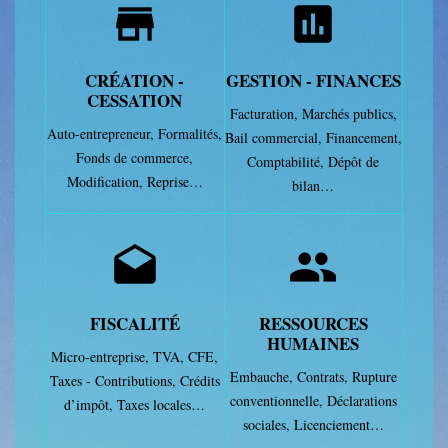
store
assessment
CRÉATION -
GESTION - FINANCES
CESSATION
Facturation,
Marchés publics,
Auto-entrepreneur,
Formalités,
Bail commercial,
Financement,
Fonds de commerce,
Comptabilité,
Dépôt de
Modification,
Reprise…
bilan…
drafts
people
FISCALITÉ
RESSOURCES
HUMAINES
Micro-entreprise,
TVA,
CFE,
Embauche,
Contrats,
Rupture
Taxes - Contributions,
Crédits
conventionnelle,
Déclarations
d’impôt,
Taxes locales…
sociales,
Licenciement…