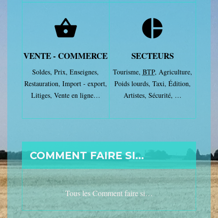
shopping_basket
pie_chart
VENTE - COMMERCE
SECTEURS
Soldes,
Prix,
Enseignes,
Tourisme,
BTP
,
Agriculture,
Restauration,
Import - export,
Poids lourds,
Taxi,
Édition,
Litiges,
Vente en ligne…
Artistes,
Sécurité, …
COMMENT FAIRE SI…
Tous les Comment faire si…