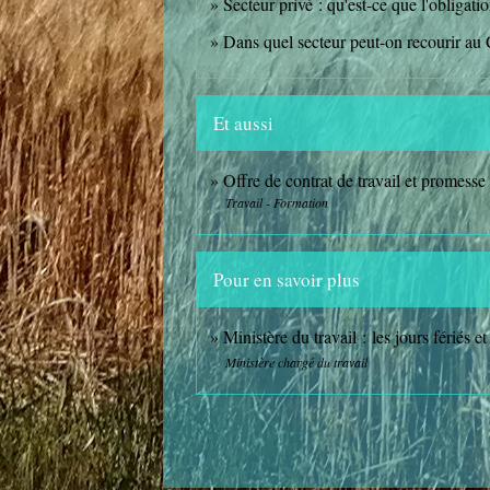
Secteur privé : qu'est-ce que l'obliga
Dans quel secteur peut-on recourir au
Et aussi
Offre de contrat de travail et promess
Travail - Formation
Pour en savoir plus
Ministère du travail : les jours fériés e
Ministère chargé du travail