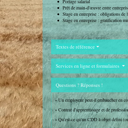
Portage salarial
Prêt de main-d'œuvre entre entrepris
Stage en entreprise : obligations de 
Stage en entreprise : gratification m
Textes de référence
Services en ligne et formulaires
Questions ? Réponses !
Un employeur peut-il embaucher en co
Contrat d'apprentissage et de profession
Qu'est-ce qu'un CDD à objet défini (