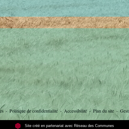
es
-
Politique de confidentialité
-
Accessibilité
-
Plan du site
-
Gest
Site créé en partenariat avec Réseau des Communes