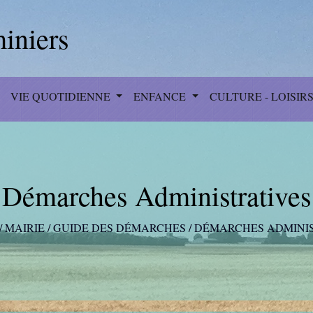
iniers
VIE QUOTIDIENNE
ENFANCE
CULTURE - LOISIR
Démarches Administratives
/
MAIRIE
/
GUIDE DES DÉMARCHES
/
DÉMARCHES ADMINI