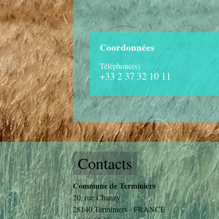
Coordonnées
Téléphone(s)
+33 2 37 32 10 11
Contacts
Commune de Terminiers
20, rue Chanzy
28140 Terminiers - FRANCE