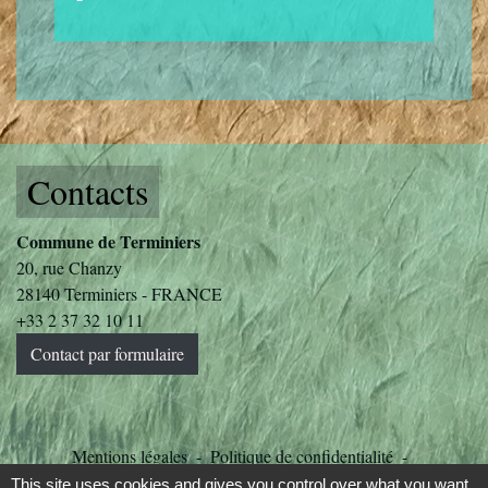
Contacts
Commune de Terminiers
20, rue Chanzy
28140 Terminiers - FRANCE
+33 2 37 32 10 11
Contact par formulaire
Mentions légales
-
Politique de confidentialité
-
Accessibilité
-
Plan du site
-
Gestion des cookies
This site uses cookies and gives you control over what you want