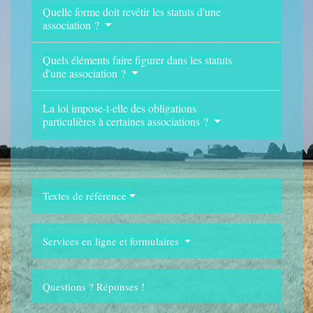
Quelle forme doit revêtir les statuts d'une
association ?
Quels éléments faire figurer dans les statuts
d'une association ?
La loi impose-t-elle des obligations
particulières à certaines associations ?
Textes de référence
Services en ligne et formulaires
Questions ? Réponses !