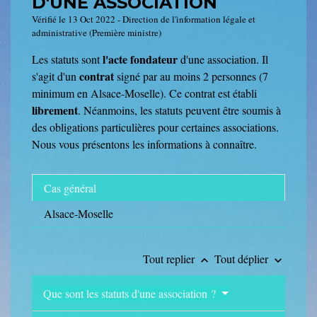
D'UNE ASSOCIATION
Vérifié le 13 Oct 2022 - Direction de l'information légale et
administrative (Première ministre)
l'acte fondateur
Les statuts sont
d'une association. Il
contrat
s'agit d'un
signé par au moins 2 personnes (7
minimum en Alsace-Moselle). Ce contrat est établi
librement
. Néanmoins, les statuts peuvent être soumis à
des obligations particulières pour certaines associations.
Nous vous présentons les informations à connaître.
Cas général
Alsace-Moselle
Tout replier
Tout déplier
keyboard_arrow_up
keyboard_arrow_down
Que sont les statuts d'une association ?