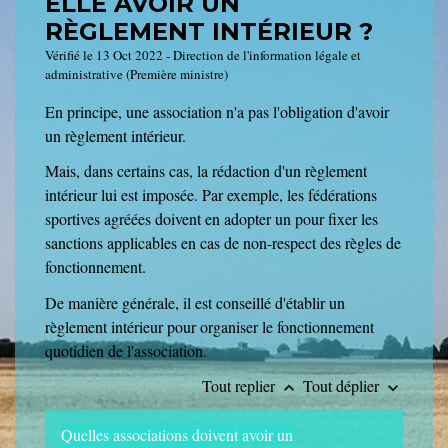
ELLE AVOIR UN
RÈGLEMENT INTÉRIEUR ?
Vérifié le 13 Oct 2022 - Direction de l'information légale et
administrative (Première ministre)
En principe, une association n'a pas l'obligation d'avoir
un règlement intérieur.
Mais, dans certains cas, la rédaction d'un règlement
intérieur lui est imposée. Par exemple, les fédérations
sportives agréées doivent en adopter un pour fixer les
sanctions applicables en cas de non-respect des règles de
fonctionnement.
De manière générale, il est conseillé d'établir un
règlement intérieur pour organiser le fonctionnement
quotidien de l'association.
Tout replier
Tout déplier
keyboard_arrow_up
keyboard_arrow_down
Quelles associations doivent avoir un