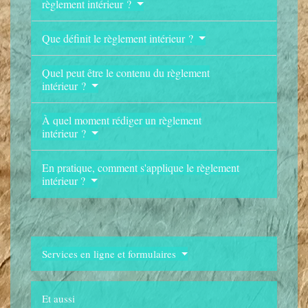
règlement intérieur ?
Que définit le règlement intérieur ?
Quel peut être le contenu du règlement
intérieur ?
À quel moment rédiger un règlement
intérieur ?
En pratique, comment s'applique le règlement
intérieur ?
Services en ligne et formulaires
Et aussi