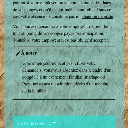
partant si votre employeur avait connaissance des dates
de vos congés et qu'il n'a formulé aucun refus. Dans ce
cas, votre absence ne constitue pas un
abandon de poste
.
Vous pouvez demander à votre employeur de prendre
tout ou partie de vos congés payés par anticipation.
Toutefois, votre employeur n'est pas obligé d'accepter.
À noter
edit
votre employeur ne peut pas refuser votre
demande si vous vous absentez dans le cadre d'un
congé lié à un événement familial (
mariage ou
Pacs
,
naissance ou adoption
,
décès d'un membre
de la famille
).
Textes de référence