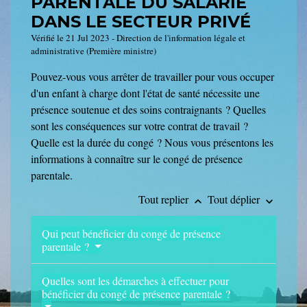
PARENTALE DU SALARIÉ
DANS LE SECTEUR PRIVÉ
Vérifié le 21 Jul 2023 - Direction de l'information légale et
administrative (Première ministre)
Pouvez-vous vous arrêter de travailler pour vous occuper
d'un enfant à charge dont l'état de santé nécessite une
présence soutenue et des soins contraignants ? Quelles
sont les conséquences sur votre contrat de travail ?
Quelle est la durée du congé ? Nous vous présentons les
informations à connaître sur le congé de présence
parentale.
Tout replier
Tout déplier
keyboard_arrow_up
keyboard_arrow_down
Qui peut bénéficier du congé de présence
parentale ?
Quelles sont les démarches à effectuer pour
bénéficier du congé de présence parentale ?