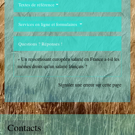
Textes de référence
Services en ligne et formulaires
Questions ? Réponses !
Un ressortissant européen salarié en France a-t-il les
mêmes droits qu'un salarié français ?
Signaler une erreur sur cette page
Contacts