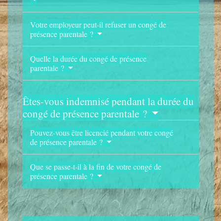
Votre employeur peut-il refuser un congé de
présence parentale ?
Quelle la durée du congé de présence
parentale ?
Êtes-vous indemnisé pendant la durée du
congé de présence parentale ?
Pouvez-vous être licencié pendant votre congé
de présence parentale ?
Que se passe-t-il à la fin de votre congé de
présence parentale ?