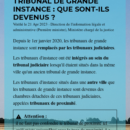
TRIBUNAL DE GRANDE
INSTANCE : QUE SONT-ILS
DEVENUS ?
Vérifié le 21 Apr 2023 - Direction de l'information légale et
administrative (Première ministre), Ministère chargé de la justice
Depuis le 1
er
janvier 2020, les tribunaux de grande
remplacés par les tribunaux judiciaires
instance sont
.
intégrés au sein du
Les tribunaux d'instance ont été
tribunal judiciaire
lorsqu'il étaient situés dans la même
ville qu'un ancien tribunal de grande instance.
autre ville
Les tribunaux d'instance situés dans une
que
les tribunaux de grande instance sont devenus des
chambres détachées de ces tribunaux judiciaires,
tribunaux de proximité
appelées
.
Attention :
warning
il ne faut pas confondre le tribunal de proximité tel
qu'il existe aujourd'hui avec le juge de proximité. Le