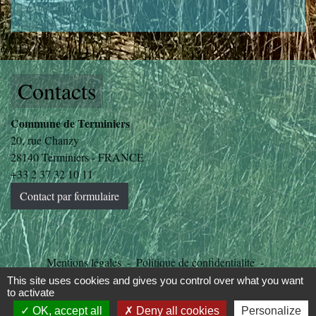
Contacts
Commune de Terminiers
20, rue Chanzy
28140 Terminiers - FRANCE
+33 2 37 32 10 11
Contact par formulaire
Mentions légales
-
Politique de confidentialité
-
Accessibilité
-
Plan du site
-
Gestion des cookies
This site uses cookies and gives you control over what you want
to activate
OK, accept all
Deny all cookies
Personalize
Site créé en partenariat avec Réseau des Communes