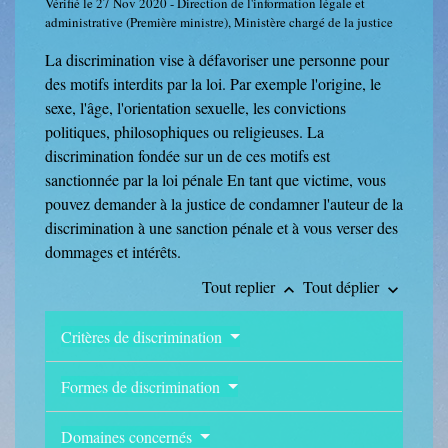
Vérifié le 27 Nov 2020 - Direction de l'information légale et
administrative (Première ministre), Ministère chargé de la justice
La discrimination vise à défavoriser une personne pour
des motifs interdits par la loi. Par exemple l'origine, le
sexe, l'âge, l'orientation sexuelle, les convictions
politiques, philosophiques ou religieuses. La
discrimination fondée sur un de ces motifs est
sanctionnée par la loi pénale En tant que victime, vous
pouvez demander à la justice de condamner l'auteur de la
discrimination à une sanction pénale et à vous verser des
dommages et intérêts.
Tout replier
Tout déplier
keyboard_arrow_up
keyboard_arrow_down
Critères de discrimination
Formes de discrimination
Domaines concernés