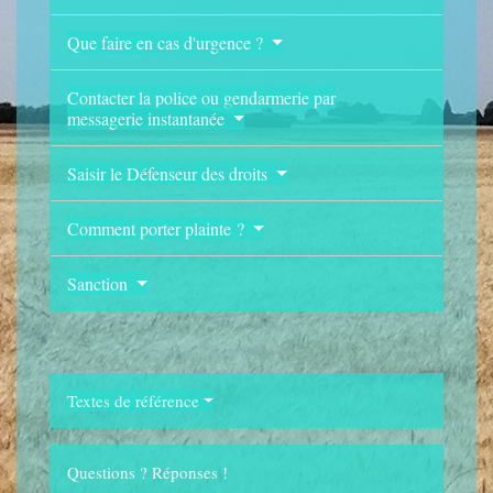
Que faire en cas d'urgence ?
Contacter la police ou gendarmerie par
messagerie instantanée
Saisir le Défenseur des droits
Comment porter plainte ?
Sanction
Textes de référence
Questions ? Réponses !