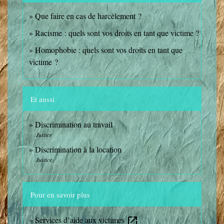
Que faire en cas de harcèlement ?
Racisme : quels sont vos droits en tant que victime ?
Homophobie : quels sont vos droits en tant que
victime ?
Et aussi
Discrimination au travail
Justice
Discrimination à la location
Justice
Pour en savoir plus
Services d’aide aux victimes
open_in_new