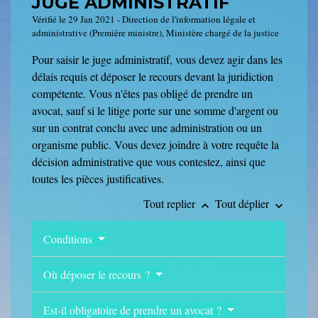
JUGE ADMINISTRATIF
Vérifié le 29 Jan 2021 - Direction de l'information légale et
administrative (Première ministre), Ministère chargé de la justice
Pour saisir le juge administratif, vous devez agir dans les
délais requis et déposer le recours devant la juridiction
compétente. Vous n'êtes pas obligé de prendre un
avocat, sauf si le litige porte sur une somme d'argent ou
sur un contrat conclu avec une administration ou un
organisme public. Vous devez joindre à votre requête la
décision administrative que vous contestez, ainsi que
toutes les pièces justificatives.
Tout replier
Tout déplier
keyboard_arrow_up
keyboard_arrow_down
Conditions
Où déposer le recours ?
Est-il obligatoire de prendre un avocat ?