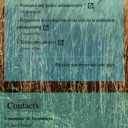
Pourquoi une justice administrative ?
open_in_new
Vie-publique.fr
Répartition des compétences au sein de la juridiction
administrative
open_in_new
Conseil d'État
Télérecours citoyens
open_in_new
Conseil d'État
Signaler une erreur sur cette page
Contacts
Commune de Terminiers
20, rue Chanzy