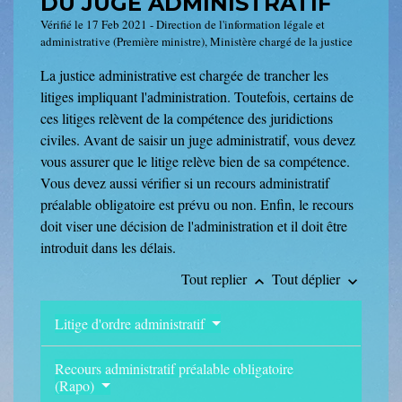
DU JUGE ADMINISTRATIF
Vérifié le 17 Feb 2021 - Direction de l'information légale et
administrative (Première ministre), Ministère chargé de la justice
La justice administrative est chargée de trancher les
litiges impliquant l'administration. Toutefois, certains de
ces litiges relèvent de la compétence des juridictions
civiles. Avant de saisir un juge administratif, vous devez
vous assurer que le litige relève bien de sa compétence.
Vous devez aussi vérifier si un recours administratif
préalable obligatoire est prévu ou non. Enfin, le recours
doit viser une décision de l'administration et il doit être
introduit dans les délais.
Tout replier
Tout déplier
keyboard_arrow_up
keyboard_arrow_down
Litige d'ordre administratif
Recours administratif préalable obligatoire
(Rapo)