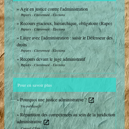
Agir en justice contre l'administration
Papiers - Citoyenneté - Élections
Recours gracieux, hiérarchique, obligatoire (Rapo)
Papiers - Citoyenneté - Élections
Litige avec l'administration : saisir le Défenseur des
droits
Papiers - Citoyenneté - Élections
Recours devant le juge administratif
Papiers - Citoyenneté - Élections
Pour en savoir plus
Pourquoi une justice administrative ?
open_in_new
Vie-publique.fr
Répartition des compétences au sein de la juridiction
administrative
open_in_new
Conseil d'État