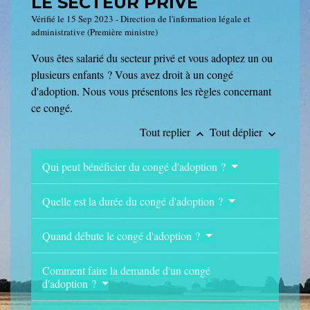
LE SECTEUR PRIVÉ
Vérifié le 15 Sep 2023 - Direction de l'information légale et
administrative (Première ministre)
Vous êtes salarié du secteur privé et vous adoptez un ou
plusieurs enfants ? Vous avez droit à un congé
d'adoption. Nous vous présentons les règles concernant
ce congé.
Tout replier
Tout déplier
keyboard_arrow_up
keyboard_arrow_down
Qui peut bénéficier du congé d'adoption ?
Quelle est la durée du congé d'adoption ?
Quand débute le congé d'adoption ?
Comment faire la demande d'un congé
d'adoption ?