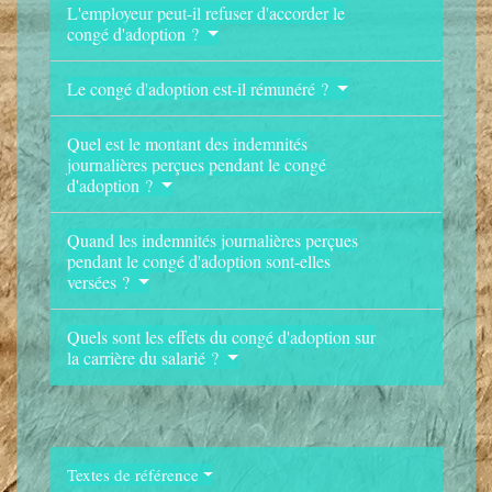
L'employeur peut-il refuser d'accorder le
congé d'adoption ?
Le congé d'adoption est-il rémunéré ?
Quel est le montant des indemnités
journalières perçues pendant le congé
d'adoption ?
Quand les indemnités journalières perçues
pendant le congé d'adoption sont-elles
versées ?
Quels sont les effets du congé d'adoption sur
la carrière du salarié ?
Textes de référence