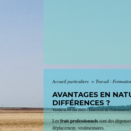
Accueil particuliers
>
Travail - Formati
AVANTAGES EN NATU
DIFFÉRENCES ?
Vérifié le 09 Jul 2021 - Direction de l'information
frais professionnels
Les
sont des dépenses 
déplacement, vestimentaires.