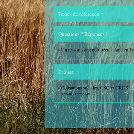
Textes de référence
Questions ? Réponses !
Un ressortissant européen salarié en Fr
Et aussi
Cotisations sociales, CSG et CRDS
Travail - Formation