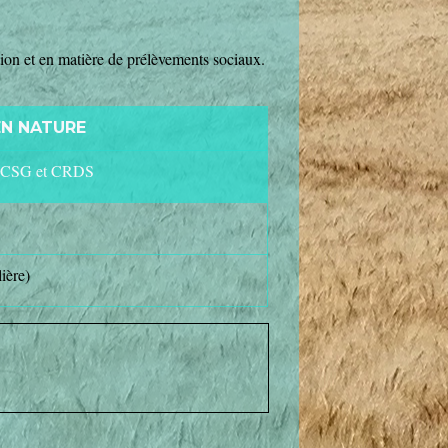
ion et en matière de prélèvements sociaux.
EN NATURE
s, CSG et CRDS
ière)