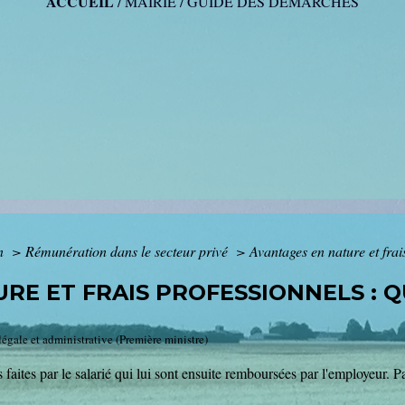
ACCUEIL
/
MAIRIE
/
GUIDE DES DÉMARCHES
on
>
Rémunération dans le secteur privé
>
Avantages en nature et frai
RE ET FRAIS PROFESSIONNELS : 
 légale et administrative (Première ministre)
faites par le salarié qui lui sont ensuite remboursées par l'employeur. Pa