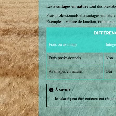
avantages en nature
Les
sont des prestati
Frais professionnels et avantages en natur
Exemples : voiture de fonction, ordinateur
DIFFÉREN
Frais ou avantage
Intégr
Frais professionnels
Non
Avantages en nature
Oui
À savoir
info
le salarié peut être entièrement rému