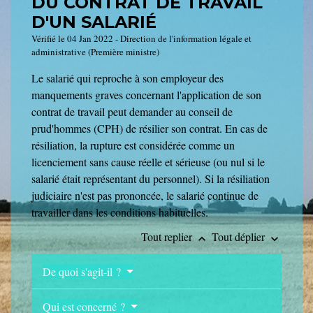
DU CONTRAT DE TRAVAIL
D'UN SALARIÉ
Vérifié le 04 Jan 2022 - Direction de l'information légale et
administrative (Première ministre)
Le salarié qui reproche à son employeur des
manquements graves concernant l'application de son
contrat de travail peut demander au conseil de
prud'hommes (CPH) de résilier son contrat. En cas de
résiliation, la rupture est considérée comme un
licenciement sans cause réelle et sérieuse (ou nul si le
salarié était représentant du personnel). Si la résiliation
judiciaire n'est pas prononcée, le salarié continue de
travailler dans les conditions habituelles.
Tout replier
Tout déplier
keyboard_arrow_up
keyboard_arrow_down
De quoi s'agit-il ?
Qui est concerné ?