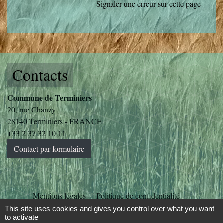
Signaler une erreur sur cette page
Contacts
Commune de Terminiers
20, rue Chanzy
28140 Terminiers - FRANCE
+33 2 37 32 10 11
Contact par formulaire
Mentions légales
-
Politique de confidentialité
-
Accessibilité
-
Plan du site
-
Gestion des cookies
This site uses cookies and gives you control over what you want
to activate