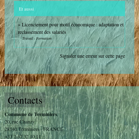
Et aussi
Licenciement pour motif économique : adaptation et
reclassement des salariés
Travail - Formation
Signaler une erreur sur cette page
Contacts
Commune de Terminiers
20, rue Chanzy
28140 Terminiers - FRANCE
+33 2 37 32 10 11