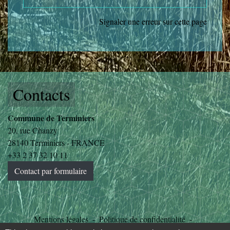
Signaler une erreur sur cette page
Contacts
Commune de Terminiers
20, rue Chanzy
28140 Terminiers - FRANCE
+33 2 37 32 10 11
Contact par formulaire
Mentions légales
-
Politique de confidentialité
-