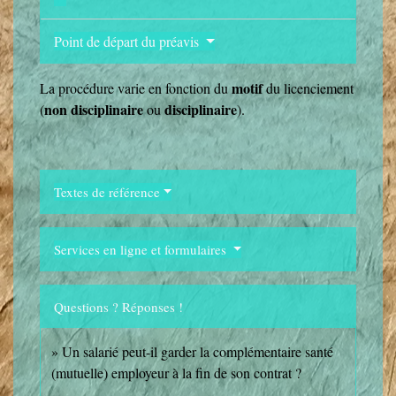
Point de départ du préavis
motif
La procédure varie en fonction du
du licenciement
non disciplinaire
disciplinaire
(
ou
).
Textes de référence
Services en ligne et formulaires
Questions ? Réponses !
Un salarié peut-il garder la complémentaire santé
(mutuelle) employeur à la fin de son contrat ?