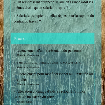
Un ressortissant européen salarié en France a-t-il les
mêmes droits qu'un salarié français ?
Salarié sans papier : quelles règles pour la rupture du
contrat de travail ?
Et aussi
Licenciement d'un représentant du personnel
Travail - Formation
Sanctions disciplinaires dans le secteur privé
Travail - Formation
Licenciement pour motif personnel nul, injustifié ou
irrégulier
Travail - Formation
Allocation chômage d'aide au retour à l'emploi
(ARE) d'un salarié du privé
Social - Santé