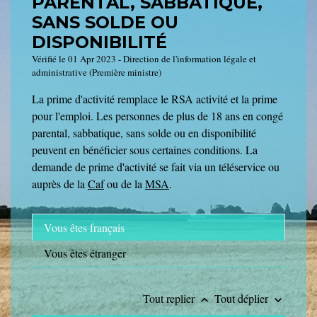
PARENTAL, SABBATIQUE,
SANS SOLDE OU
DISPONIBILITÉ
Vérifié le 01 Apr 2023 - Direction de l'information légale et
administrative (Première ministre)
La prime d'activité remplace le RSA activité et la prime
pour l'emploi. Les personnes de plus de 18 ans en congé
parental, sabbatique, sans solde ou en disponibilité
peuvent en bénéficier sous certaines conditions. La
demande de prime d'activité se fait via un téléservice ou
auprès de la
Caf
ou de la
MSA
.
Vous êtes français
Vous êtes étranger
Tout replier
Tout déplier
keyboard_arrow_up
keyboard_arrow_down