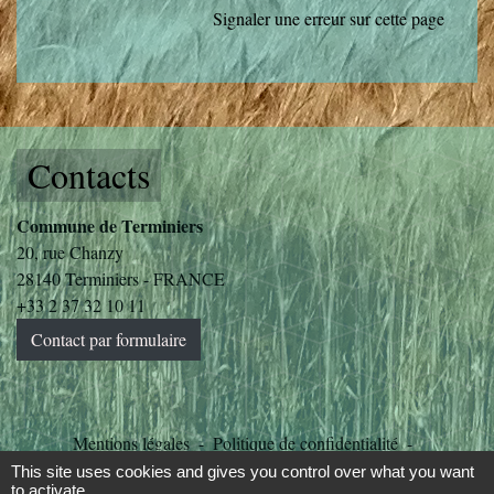
Signaler une erreur sur cette page
Contacts
Commune de Terminiers
20, rue Chanzy
28140 Terminiers - FRANCE
+33 2 37 32 10 11
Contact par formulaire
Mentions légales
-
Politique de confidentialité
-
Accessibilité
-
Plan du site
-
Gestion des cookies
This site uses cookies and gives you control over what you want
to activate