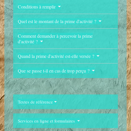
Conditions à remplir
Quel est le montant de la prime d'activité ?
Comment demander à percevoir la prime
d'activité ?
Quand la prime d'activité est-elle versée ?
Que se passe t-il en cas de trop perçu ?
Textes de référence
Services en ligne et formulaires