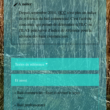
À noter
edit
Depuis septembre 2014, l'
ICC
n'est plus un indice
de référence du bail commercial. C'est l'activité
concernée qui permet de déterminer si l'ILC ou
l'ILAT peut servir d'indice de référence pour la
révision des baux commerciaux.
Textes de référence
Et aussi
Bail commercial : fixer et réviser le loyer
Baux
Bail professionnel
Baux