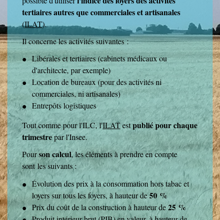
l'indice des loyers des activités
possible d'utiliser
tertiaires autres que commerciales et artisanales
(
ILAT
).
Il concerne les activités suivantes :
Libérales et tertiaires (cabinets médicaux ou
d'architecte, par exemple)
Location de bureaux (pour des activités ni
commerciales, ni artisanales)
Entrepôts logistiques
publié pour chaque
Tout comme pour l'ILC, l'
ILAT
est
trimestre
par l'Insee.
son calcul
Pour
, les éléments à prendre en compte
sont les suivants :
Évolution des prix à la consommation hors tabac et
50 %
loyers sur tous les foyers, à hauteur de
25 %
Prix du coût de la construction à hauteur de
Produit intérieur brut (PIB) en valeur, à hauteur de