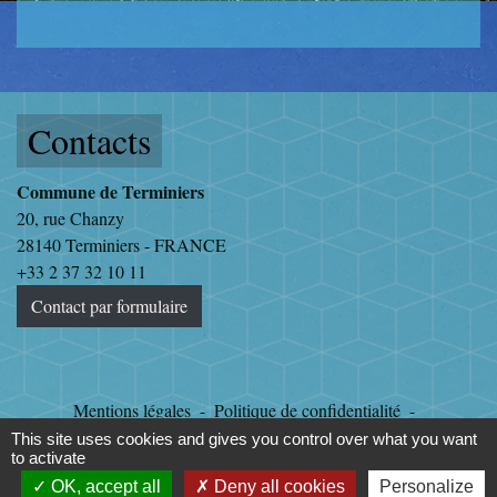
Contacts
Commune de Terminiers
20, rue Chanzy
28140 Terminiers - FRANCE
+33 2 37 32 10 11
Contact par formulaire
Mentions légales
-
Politique de confidentialité
-
Accessibilité
-
Plan du site
-
Gestion des cookies
This site uses cookies and gives you control over what you want
to activate
OK, accept all
Deny all cookies
Personalize
Site créé en partenariat avec Réseau des Communes