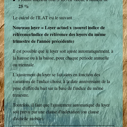
25 %
Le calcul de l'ILAT est le suivant :
Nouveau loyer = Loyer actuel x (nouvel indice de
référence/indice de référence des loyers du même
trimestre de l'année précédente)
Il est possible que le loyer soit ajusté automatiquement, à
la hausse ou à la baisse, pour chaque période annuelle
ou triennale.
L'ajustement du loyer se fait alors en fonction des
variations de l'indice choisi, à la date anniversaire de la
prise d'effet du bail sur la base de l'indice du même
trimestre.
Toutefois, il faut que l'ajustement automatique du loyer
soit prévu par une clause d'indexation (ou clause
d'échelle mobile).