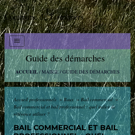
Commune de Terminiers
menu
Guide des démarches
ACCUEIL
/
MAIRIE
/
GUIDE DES DÉMARCHES
Accueil professionnels
>
Baux
>
Bail commercial
>
Bail commercial et bail professionnel : quel indice de
référence utiliser ?
BAIL COMMERCIAL ET BAIL