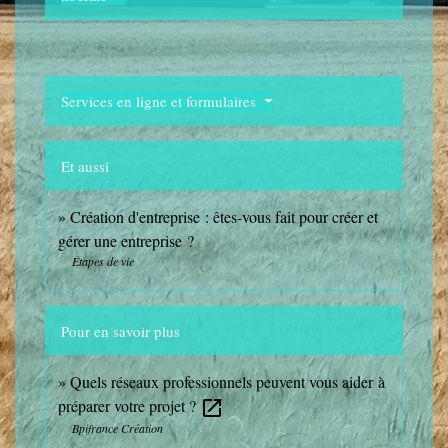
Services en ligne et formulaires
Et aussi
Création d'entreprise : êtes-vous fait pour créer et
gérer une entreprise ?
Étapes de vie
Pour en savoir plus
Quels réseaux professionnels peuvent vous aider à
préparer votre projet ?
open_in_new
Bpifrance Création