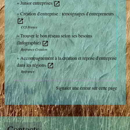
Junior entreprises
open_in_new
Création d'entreprise : témoignages d'entrepreneurs
open_in_new
CCI France
Trouver le bon réseau selon ses besoins
(Infographie)
open_in_new
Bpifrance Création
Accompagnement à la création et reprise d'entreprise
dans les régions
open_in_new
Bpifrance
Signaler une erreur sur cette page
Contacts