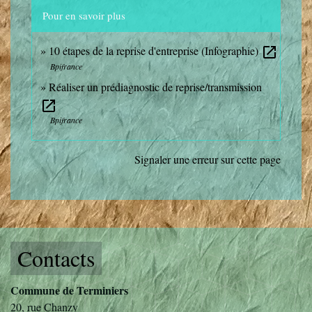
Pour en savoir plus
10 étapes de la reprise d'entreprise (Infographie)
open_in_new
Bpifrance
Réaliser un prédiagnostic de reprise/transmission
open_in_new
Bpifrance
Signaler une erreur sur cette page
Contacts
Commune de Terminiers
20, rue Chanzy