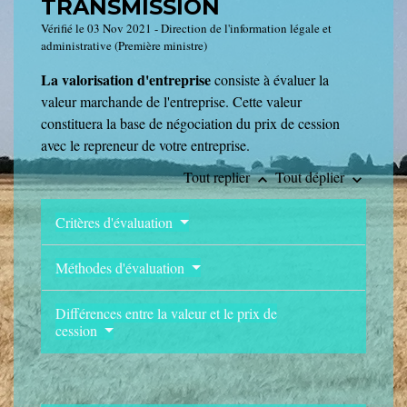
TRANSMISSION
Vérifié le 03 Nov 2021 - Direction de l'information légale et
administrative (Première ministre)
La valorisation d'entreprise
consiste à évaluer la
valeur marchande de l'entreprise. Cette valeur
constituera la base de négociation du prix de cession
avec le repreneur de votre entreprise.
Tout replier
Tout déplier
keyboard_arrow_up
keyboard_arrow_down
Critères d'évaluation
Méthodes d'évaluation
Différences entre la valeur et le prix de
cession