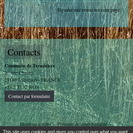
Signaler une erreur sur cette page
Contacts
Commune de Terminiers
20, rue Chanzy
28140 Terminiers - FRANCE
+33 2 37 32 10 11
Contact par formulaire
Mentions légales
-
Politique de confidentialité
-
Accessibilité
-
Plan du site
-
Gestion des cookies
This site uses cookies and gives you control over what you want