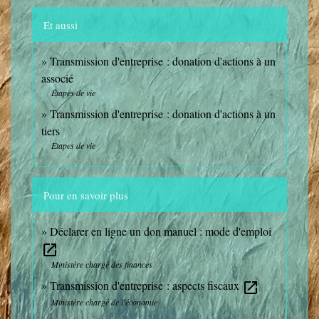
Et aussi
Transmission d'entreprise : donation d'actions à un
associé
Étapes de vie
Transmission d'entreprise : donation d'actions à un
tiers
Étapes de vie
Pour en savoir plus
Déclarer en ligne un don manuel : mode d'emploi
open_in_new
Ministère chargé des finances
Transmission d'entreprise : aspects fiscaux
open_in_new
Ministère chargé de l'économie