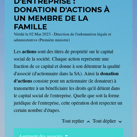
D'ENTREPRISE :
DONATION D'ACTIONS À
UN MEMBRE DE LA
FAMILLE
Vérifié le 02 Mar 2023 - Direction de l'information légale et
administrative (Première ministre)
actions
Les
sont des titres de propriété sur le capital
social de la société. Chaque action représente une
fraction de ce capital et donne à son détenteur la qualité
donation
d'associé (d'actionnaire dans la SA). Ainsi la
d'actions
consiste pour un actionnaire (le donateur) à
transmettre à un bénéficiaire les droits qu'il détient dans
le capital social de l'entreprise. Quelle que soit la forme
juridique de l'entreprise, cette opération doit respecter un
certain nombre d'étapes.
Tout replier
Tout déplier
keyboard_arrow_up
keyboard_arrow_down
Agrément des associés