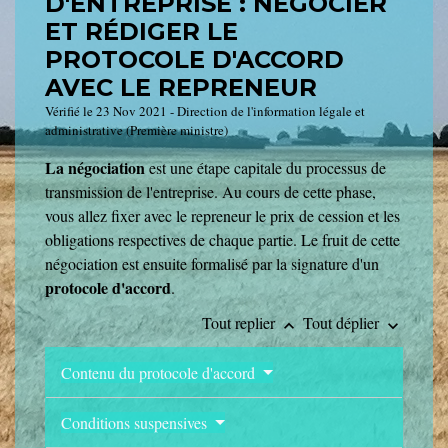
D'ENTREPRISE : NÉGOCIER
ET RÉDIGER LE
PROTOCOLE D'ACCORD
AVEC LE REPRENEUR
Vérifié le 23 Nov 2021 - Direction de l'information légale et
administrative (Première ministre)
La négociation
est une étape capitale du processus de
transmission de l'entreprise. Au cours de cette phase,
vous allez fixer avec le repreneur le prix de cession et les
obligations respectives de chaque partie. Le fruit de cette
négociation est ensuite formalisé par la signature d'un
protocole d'accord
.
Tout replier
Tout déplier
keyboard_arrow_up
keyboard_arrow_down
Contenu du protocole d'accord
Conditions suspensives