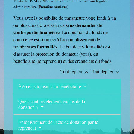
Vérifié le 05 May 2023 - Direction de l'information légale et
administrative (Première ministre)
Vous avez la possibilité de transmettre votre fonds à un
sans demander de
ou plusieurs de vos salariés
contrepartie financière
. La donation du fonds de
commerce est soumise à l'accomplissement de
formalités
nombreuses
. Le but de ces formalités est
d'assurer la protection du donateur (vous), du
bénéficiaire (le repreneur) et des
créanciers
du fonds.
Tout replier
Tout déplier
keyboard_arrow_up
keyboard_arrow_down
Éléments transmis au bénéficiaire
Quels sont les éléments exclus de la
donation ?
Enregistrement de l'acte de donation par le
repreneur